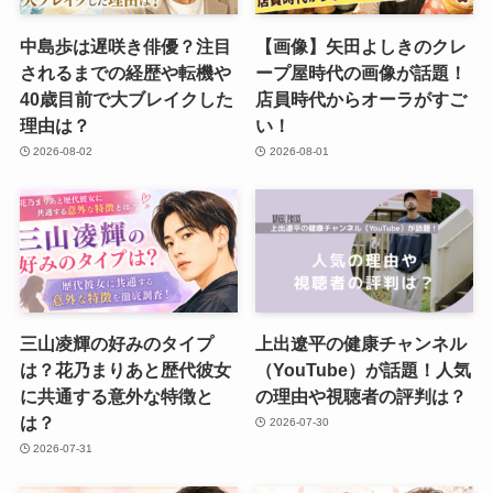
中島歩は遅咲き俳優？注目
【画像】矢田よしきのクレ
されるまでの経歴や転機や
ープ屋時代の画像が話題！
40歳目前で大ブレイクした
店員時代からオーラがすご
理由は？
い！
2026-08-02
2026-08-01
三山凌輝の好みのタイプ
上出遼平の健康チャンネル
は？花乃まりあと歴代彼女
（YouTube）が話題！人気
に共通する意外な特徴と
の理由や視聴者の評判は？
は？
2026-07-30
2026-07-31