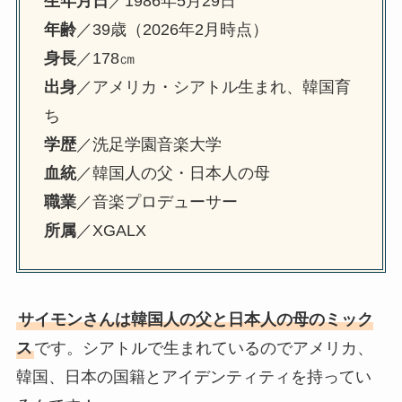
生年月日
／1986年5月29日
年齢
／39歳（2026年2月時点）
身長
／178㎝
出身
／アメリカ・シアトル生まれ、韓国育
ち
学歴
／洗足学園音楽大学
血統
／韓国人の父・日本人の母
職業
／音楽プロデューサー
所属
／XGALX
サイモンさんは韓国人の父と日本人の母のミック
ス
です。シアトルで生まれているのでアメリカ、
韓国、日本の国籍とアイデンティティを持ってい