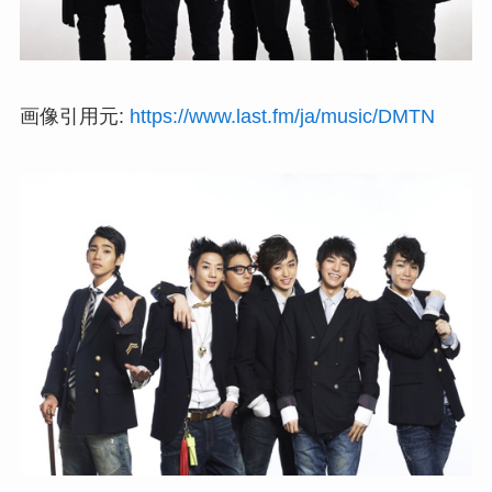
画像引用元:
https://www.last.fm/ja/music/DMTN