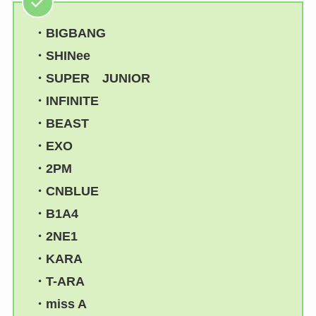
・BIGBANG
・SHINee
・SUPER JUNIOR
・INFINITE
・BEAST
・EXO
・2PM
・CNBLUE
・B1A4
・2NE1
・KARA
・T-ARA
・miss A