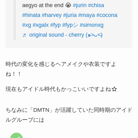
aegyo at the end 😭
#jurin
#chisa
#hinata
#harvey
#juria
#maya
#cocona
#xg
#xgalx
#fyp
#fypシ
#simonxg
♬ original sound - cherry (๑˃̵ᴗ˂̵)
時代の変化を感じるヘアメイクや衣装ですよ
ね！！
現在もアイドル時代もかっこいいですよね
ちなみに「DMTN」が活躍していた同時期のアイド
ルグルーブには