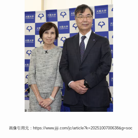
画像引用元：https://www.jiji.com/jc/article?k=2025100700638&g=soc