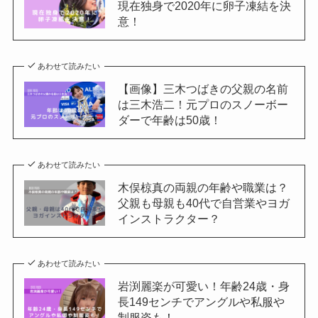
現在独身で2020年に卵子凍結を決
意！
あわせて読みたい
【画像】三木つばきの父親の名前
は三木浩二！元プロのスノーボー
ダーで年齢は50歳！
あわせて読みたい
木俣椋真の両親の年齢や職業は？
父親も母親も40代で自営業やヨガ
インストラクター？
あわせて読みたい
岩渕麗楽が可愛い！年齢24歳・身
長149センチでアングルや私服や
制服姿も！