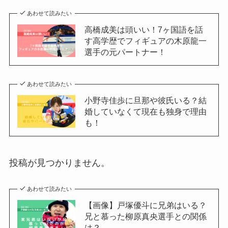
あわせて読みたい
高橋成美は頭いい！7ヶ国語を話
す高学歴でフィギュアの木原龍一
選手の元パートナー！
あわせて読みたい
小野寺佳歩に旦那や彼氏いる？結
婚していなくて現在も独身で理由
も！
投稿が見つかりません。
あわせて読みたい
【画像】戸塚優斗に兄弟はいる？
兄と慕った柳原真央選手との関係
は？