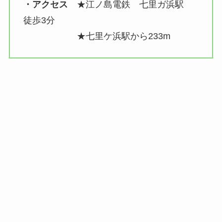
・アクセス
★江ノ島電鉄 七里ガ浜駅
徒歩3分
★七里ケ浜駅から233m