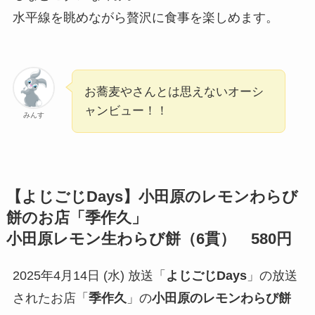
水平線を眺めながら贅沢に食事を楽しめます。
お蕎麦やさんとは思えないオーシ
ャンビュー！！
みんす
【
よじごじDays
】
小田原のレモンわらび
餅
のお店「季作久」
小田原
レモン生わらび餅（6貫） 580円
2025年4月14日 (水) 放送「
よじごじDays
」の放送
されたお店「
季作久
」の
小田原のレモンわらび餅