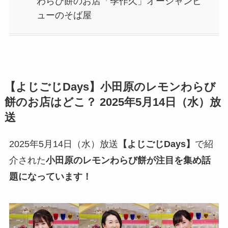
わらび餅のお店「季作久」オーシャンビ
ューのそば屋
【
よじごじDays
】
小田原のレモンわらび
餅
のお店はどこ？ 2025年5月14日（水）放
送
2025年5月14日（水）放送
【
よじごじDays
】
で紹
介された
小田原のレモンわらび餅
が
注目を集め話
題
になっています！