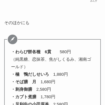
みんす
そのほかにも
・わらび餅各種 6貫
580円
（純黒糖、恋抹茶、焦がしくるみ、湘南ゴ
ールド）
・極 鴨
だしせいろ
1,880円
・そば膳 月
1,680円
・刺身御膳
2,580円
・カブト煮膳
1,780円
・足利牛の小田原丼
2,580円