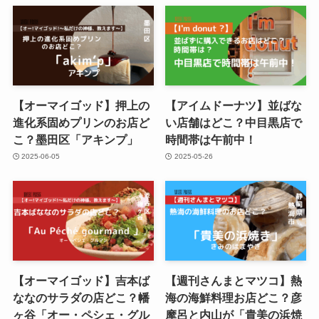
【オーマイゴッド】押上の
【アイムドーナツ】並ばな
進化系固めプリンのお店ど
い店舗はどこ？中目黒店で
こ？墨田区「アキンプ」
時間帯は午前中！
2025-06-05
2025-05-26
【オーマイゴッド】吉本ば
【週刊さんまとマツコ】熱
ななのサラダの店どこ？幡
海の海鮮料理お店どこ？彦
ヶ谷「オー・ペシェ・グル
摩呂と内山が「貴美の浜焼