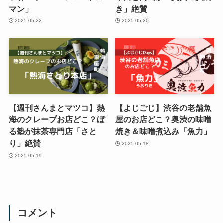
マン」
き」絶賛
2025-05-22
2025-05-20
【週刊さんまとマツコ】熱
【よじごじ】渋谷の老舗魚
海のクレープお店どこ？ぼ
屋のお店どこ？奥渋の味噌
る塾が抹茶専門店「さと
焼き＆味噌煮込み「魚力」
り」絶賛
2025-05-18
2025-05-19
コメント