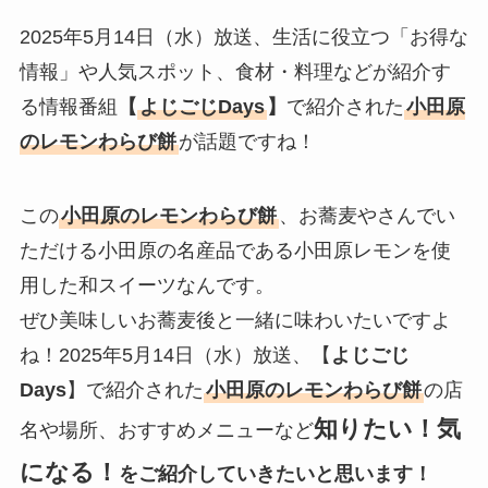
2025年5月14日（水）放送、生活に役立つ「お得な
情報」や人気スポット、食材・料理などが紹介す
る情報番組
【
よじごじDays
】
で紹介された
小田原
のレモンわらび餅
が話題ですね！
この
小田原のレモンわらび餅
、お蕎麦やさんでい
ただける小田原の名産品である小田原レモンを使
用した和スイーツなんです。
ぜひ美味しいお蕎麦後と一緒に味わいたいですよ
ね！2025年5月14日（水）放送、【
よじごじ
Days
】で紹介された
小田原のレモンわらび餅
の店
知りたい！気
名や場所、おすすめメニューなど
になる！
をご紹介していきたいと思います！