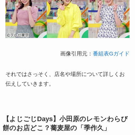
画像引用元：
番組表Gガイド
それではさっそく、店名や場所について詳しくお
伝えしていきます。
【
よじごじDays
】
小田原のレモンわらび
餅
のお店どこ？蕎麦屋の「季作久」