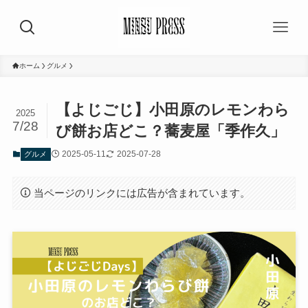
ホーム
グルメ
【よじごじ】小田原のレモンわら
2025
7/28
び餅お店どこ？蕎麦屋「季作久」
2025-05-11
2025-07-28
グルメ
当ページのリンクには広告が含まれています。