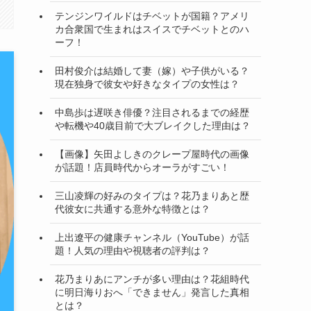
テンジンワイルドはチベットが国籍？アメリ
カ合衆国で生まれはスイスでチベットとのハ
ーフ！
田村俊介は結婚して妻（嫁）や子供がいる？
現在独身で彼女や好きなタイプの女性は？
中島歩は遅咲き俳優？注目されるまでの経歴
や転機や40歳目前で大ブレイクした理由は？
【画像】矢田よしきのクレープ屋時代の画像
が話題！店員時代からオーラがすごい！
三山凌輝の好みのタイプは？花乃まりあと歴
代彼女に共通する意外な特徴とは？
上出遼平の健康チャンネル（YouTube）が話
題！人気の理由や視聴者の評判は？
花乃まりあにアンチが多い理由は？花組時代
に明日海りおへ「できません」発言した真相
とは？