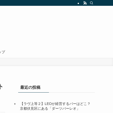
ップ
ト
最近の投稿
【ラヴ上等２】LEOが経営するバーはどこ？
京都伏見区にある「ダーツバーレオ」