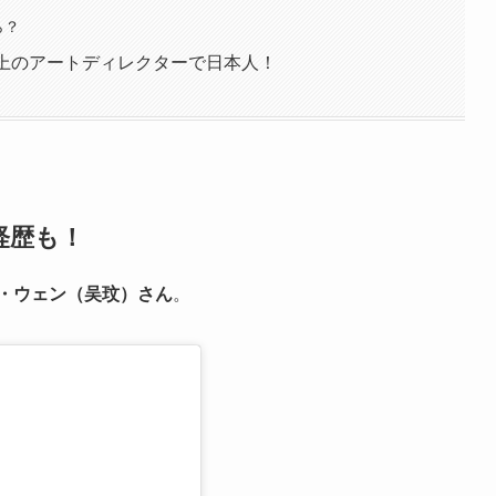
ら？
年上のアートディレクターで日本人！
経歴も！
・ウェン（吴玟）さん
。