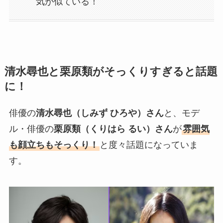
気が似ている！
清水尋也と栗原類がそっくりすぎると話題
に！
俳優の
清水尋也（しみず ひろや）さん
と、モデ
ル・俳優の
栗原類（くりはら るい）さん
が
雰囲気
も顔立ちもそっくり！
と度々話題になっていま
す。