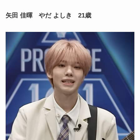
矢田 佳暉 やだ よしき 21歳