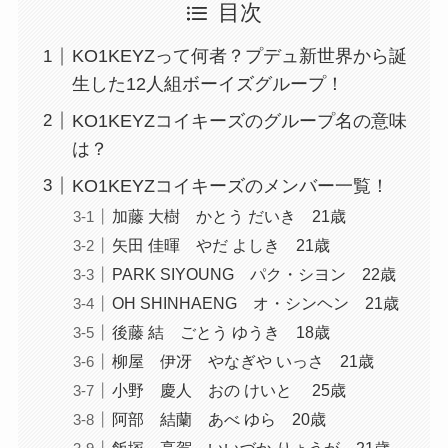
目次
KO1KEYZって何者？プデュ新世界から誕
生した12人組ボーイズグループ！
KO1KEYZコイキーズのグループ名の意味
は？
KO1KEYZコイキーズのメンバー一覧！
加藤 大樹 かとう だいき 21歳
矢田 佳暉 やだ よしき 21歳
PARK SIYOUNG パク・シヨン 22歳
OH SHINHAENG オ・シンヘン 21歳
後藤 結 ごとう ゆうき 18歳
柳屋 伊冴 やなぎや いっさ 21歳
小野 慶人 おの けいと 25歳
阿部 結蘭 あべ ゆら 20歳