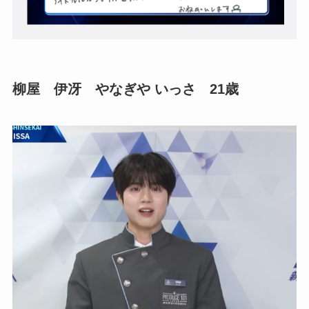
柳屋 伊冴 やなぎや いっさ 21歳