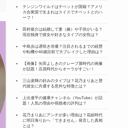
テンジンワイルドはチベットが国籍？アメリ
カ合衆国で生まれはスイスでチベットとのハ
ーフ！
田村俊介は結婚して妻（嫁）や子供がいる？
現在独身で彼女や好きなタイプの女性は？
中島歩は遅咲き俳優？注目されるまでの経歴
や転機や40歳目前で大ブレイクした理由は？
【画像】矢田よしきのクレープ屋時代の画像
が話題！店員時代からオーラがすごい！
三山凌輝の好みのタイプは？花乃まりあと歴
代彼女に共通する意外な特徴とは？
上出遼平の健康チャンネル（YouTube）が話
題！人気の理由や視聴者の評判は？
花乃まりあにアンチが多い理由は？花組時代
に明日海りおへ「できません」発言した真相
とは？