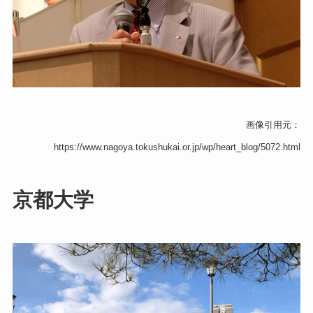
画像引用元：
https://www.nagoya.tokushukai.or.jp/wp/heart_blog/5072.html
京都大学