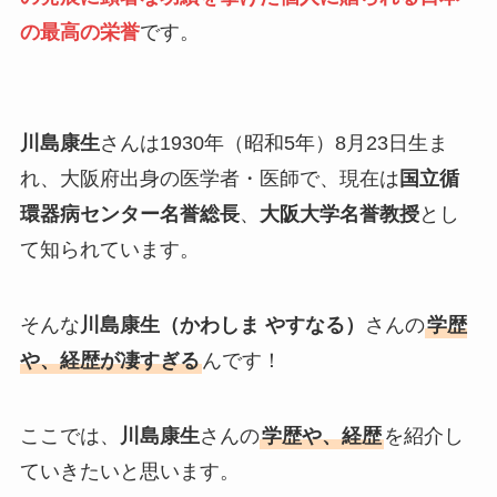
の最高の栄誉
です。
川島康生
さんは1930年（昭和5年）8月23日生ま
れ、大阪府出身の医学者・医師で、現在は
国立循
環器病センター名誉総長
、
大阪大学名誉教授
とし
て知られています。
そんな
川島康生（かわしま やすなる）
さんの
学歴
や、経歴が凄すぎる
んです！
ここでは、
川島康生
さんの
学歴や、経歴
を紹介し
ていきたいと思います。