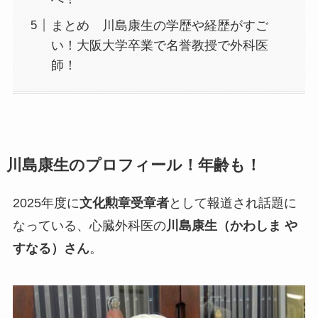
まとめ 川島康生の学歴や経歴がすご
い！大阪大学卒業で名誉教授で外科医
師！
川島康生のプロフィール！年齢も！
2025年度に
文化勲章受章者
として報道され話題に
なっている、心臓外科医の
川島康生（かわしま や
すなる）さん
。