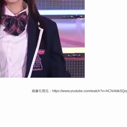
画像引用元：https://www.youtube.com/watch?v=ACN4IdkSQz