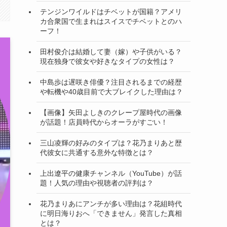
テンジンワイルドはチベットが国籍？アメリ
カ合衆国で生まれはスイスでチベットとのハ
ーフ！
田村俊介は結婚して妻（嫁）や子供がいる？
現在独身で彼女や好きなタイプの女性は？
中島歩は遅咲き俳優？注目されるまでの経歴
や転機や40歳目前で大ブレイクした理由は？
【画像】矢田よしきのクレープ屋時代の画像
が話題！店員時代からオーラがすごい！
三山凌輝の好みのタイプは？花乃まりあと歴
代彼女に共通する意外な特徴とは？
上出遼平の健康チャンネル（YouTube）が話
題！人気の理由や視聴者の評判は？
花乃まりあにアンチが多い理由は？花組時代
に明日海りおへ「できません」発言した真相
とは？