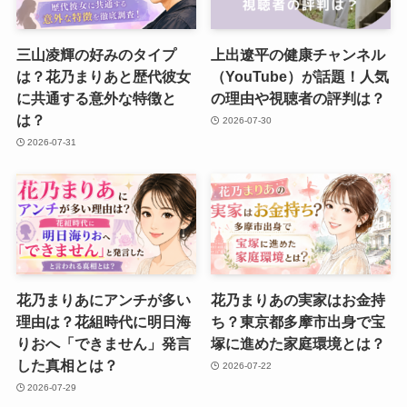
三山凌輝の好みのタイプ
上出遼平の健康チャンネル
は？花乃まりあと歴代彼女
（YouTube）が話題！人気
に共通する意外な特徴と
の理由や視聴者の評判は？
は？
2026-07-30
2026-07-31
花乃まりあにアンチが多い
花乃まりあの実家はお金持
理由は？花組時代に明日海
ち？東京都多摩市出身で宝
りおへ「できません」発言
塚に進めた家庭環境とは？
した真相とは？
2026-07-22
2026-07-29