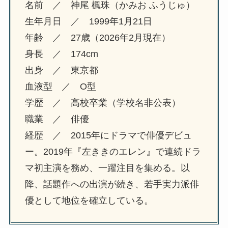
名前 ／ 神尾 楓珠（かみお ふうじゅ）
生年月日 ／ 1999年1月21日
年齢 ／ 27歳（2026年2月現在）
身長 ／ 174cm
出身 ／ 東京都
血液型 ／ O型
学歴 ／ 高校卒業（学校名非公表）
職業 ／ 俳優
経歴 ／ 2015年にドラマで俳優デビュ
ー。2019年『左ききのエレン』で連続ドラ
マ初主演を務め、一躍注目を集める。以
降、話題作への出演が続き、若手実力派俳
優として地位を確立している。