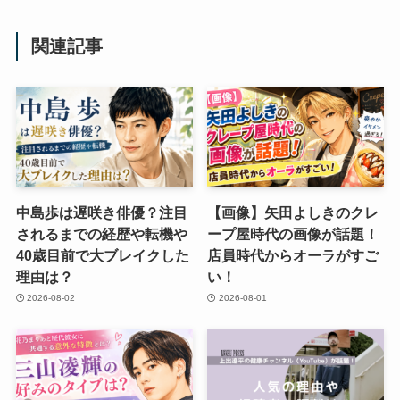
関連記事
中島歩は遅咲き俳優？注目
【画像】矢田よしきのクレ
されるまでの経歴や転機や
ープ屋時代の画像が話題！
40歳目前で大ブレイクした
店員時代からオーラがすご
理由は？
い！
2026-08-02
2026-08-01