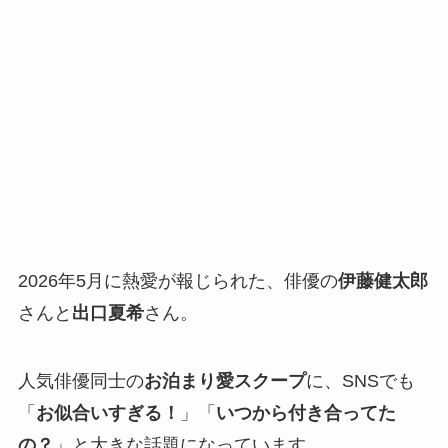
2026年5月に熱愛が報じられた、俳優の
伊藤健太郎
さんと
出口夏希
さん。
人気俳優同士の
お泊まり愛スクープ
に、SNSでも
「
お似合いすぎる！
」「
いつから付き合ってた
の？
」と大きな話題になっています。