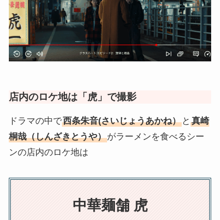
店内のロケ地は「虎」で撮影
ドラマの中で
西条朱音
(さいじょうあかね）
と
真崎
桐哉（しんざきとうや）
がラーメンを食べるシー
ンの店内のロケ地は
中華麺舗 虎