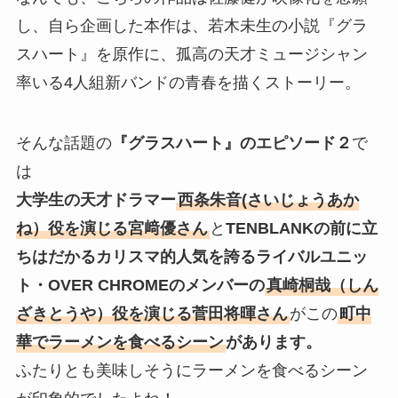
し、自ら企画した本作は、若木未生の小説『グラ
スハート』を原作に、孤高の天才ミュージシャン
率いる4人組新バンドの青春を描くストーリー。
そんな話題の
『グラスハート』のエピソード２
で
は
大学生の天才ドラマー
西条朱音
(さいじょうあか
ね）役を演じる宮﨑優さん
と
TENBLANKの前に立
ちはだかるカリスマ的人気を誇るライバルユニッ
ト・OVER CHROMEのメンバーの
真崎桐哉（しん
ざきとうや）役を演じる菅田将暉さん
がこの
町中
華でラーメンを食べるシーン
があります。
ふたりとも美味しそうにラーメンを食べるシーン