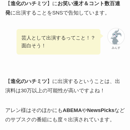
【
進化のハチミツ
】に
お笑い漫才＆コント数百連
発
に出演することをSNSで告知しています。
芸人として出演するってこと！？
面白そう！
みんす
【
進化のハチミツ
】に出演するということは、出
演料は30万以上の可能性が高いですよね！
アレン様はそのほかにも
ABEMA
や
NewsPicks
など
のサブスクの番組にも度々出演されています。