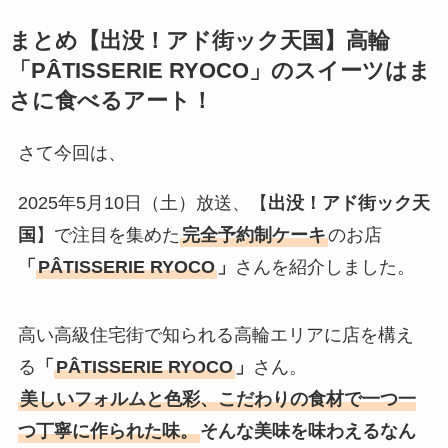
まとめ【出没！アド街ック天国】高輪
「
PÂTISSERIE RYOCO
」のスイーツはま
さに食べるアート！
さて今回は、
2025年5月10日（土）放送、【
出没！アド街ック天
国
】で注目を集めた
完全予約制ケーキ
のお店
「
PÂTISSERIE RYOCO
」
さんを紹介しました。
高い高級住宅街で知られる高輪エリアに店を構え
る
「
PÂTISSERIE RYOCO
」
さん。
美しいフォルムと色彩、こだわりの食材で一つ一
つ丁寧に作られた味。
そんな美味を味わえるなん